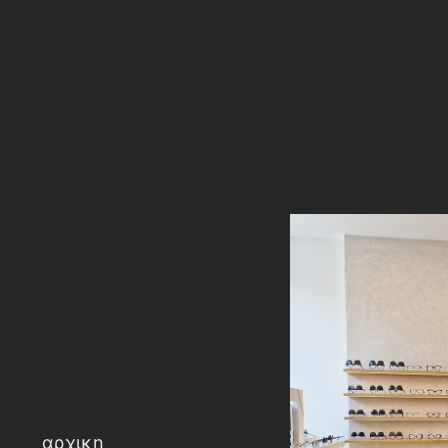
αρχικη