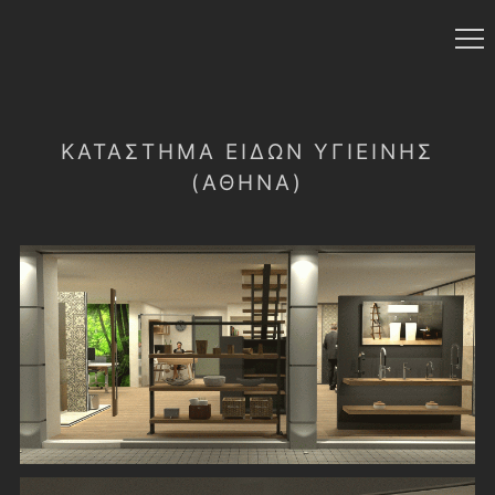
ΚΑΤΆΣΤΗΜΑ ΕΙΔΏΝ ΥΓΙΕΙΝΉΣ
(ΑΘΉΝΑ)