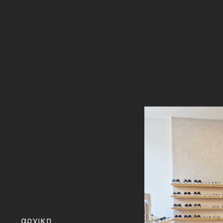
αρχικη