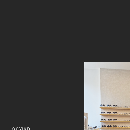
αρχικη