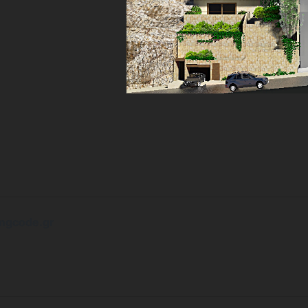
mgcode.gr