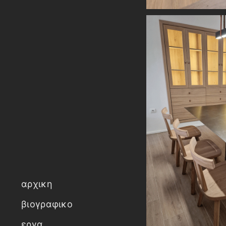
αρχικη
βιογραφικο
εργα