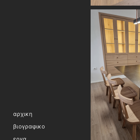
αρχικη
βιογραφικο
εργα