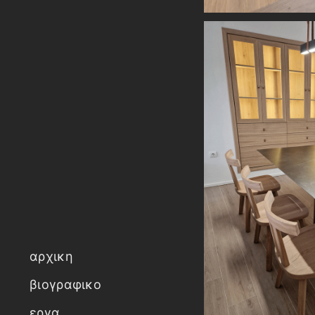
αρχικη
βιογραφικο
εργα